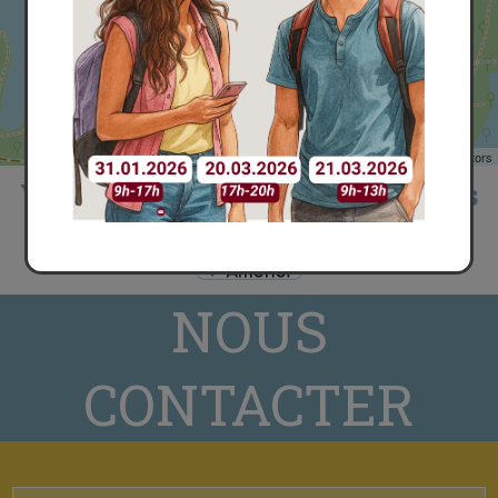
Leaflet
| ©
OpenStreetMap
contributors
Votre itinéraire avec Google Maps