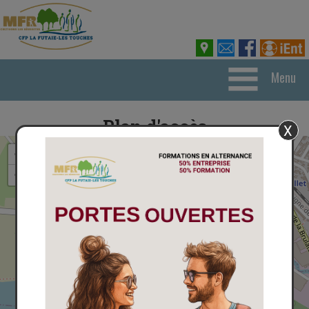
Menu
Plan d'accès
X
+
×
CFP La Futaie- Les Touches
94
−
rue de la charpenterie
53410 PORT-BRILLET
Lat: 48.10656; Long :
-0.982079