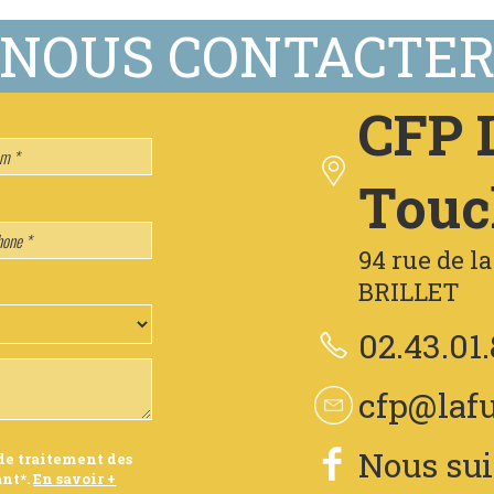
CFP L
Touc
94 rue de l
BRILLET
02.43.01
cfp@lafu
Nous sui
de traitement des
nt*.
En savoir +