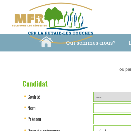
Qui sommes-nous?
ou par
Candidat
Civilité
*
Nom
*
Prénom
*