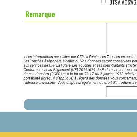
BTSA ACS'AG
Remarque
« Les informations recueillies par CFP La Futaie- Les Touches en qualité
Les Touches à répondre à celles-ci. Vos données seront conservées pend
aux services de CFP La Futaie- Les Touches et ses sous-traitants stricte
Conformément au Règlement (UE) 2016/679 du Parlement européen et du C
de ces données (RGPD) et à la loi no 78-17 du 6 janvier 1978 relative à 
portabilité (lorsqu’il s’applique) à l’égard des données vous concernant
l’adresse ci-dessous. Vous disposez également du droit d'introduire, à 