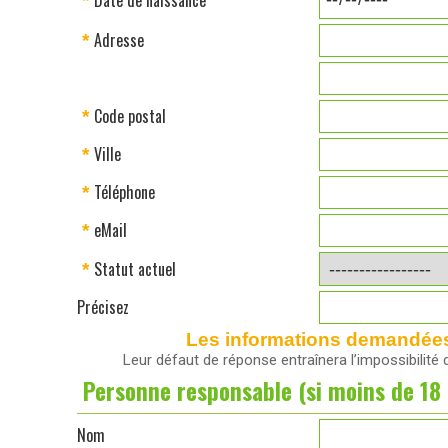
Date de naissance
*
Adresse
*
Code postal
*
Ville
*
Téléphone
*
eMail
*
Statut actuel
*
Précisez
Les informations demandées a
Leur défaut de réponse entraînera l’impossibilité
Personne responsable (si moins de 18 
Nom